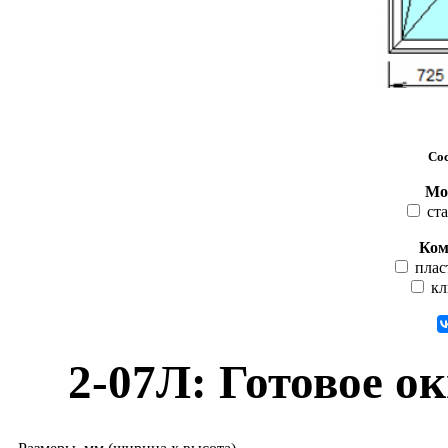
Сос
Мо
ста
Ком
плас
кл
2-07Л: Готовое о